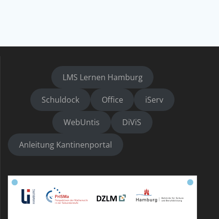
LMS Lernen Hamburg
Schuldock
Office
iServ
WebUntis
DiViS
Anleitung Kantinenportal