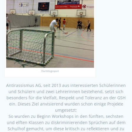
Flüchtlingssport
Antirassismus AG, seit 2013 aus interessierten Schülerinnen
und Schülern und zwei Lehrerinnen bestehend, setzt sich
besonders für die Vielfalt, Respekt und Toleranz an der GSH
ein. Dieses Ziel anvisierend wurden schon einige Projekte
umgesetzt:
So wurden zu Beginn Workshops in den fünften, sechsten
und elften Klassen zu diskriminierenden Sprüchen auf dem
Schulhof gemacht, um diese kritisch zu reflektieren und zu