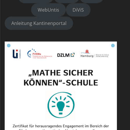
WebUntis
DiViS
Anleitung Kantinenportal