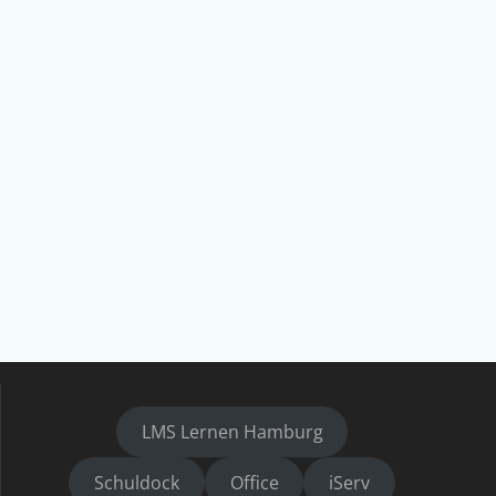
LMS Lernen Hamburg
Schuldock
Office
iServ