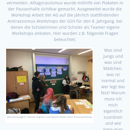
vermeiden. Alltagsrassismus wurde mithilfe von Plakaten in
der Pausenhalle sichtbar gemacht. Ausgeweitet wurde die
Workshop Arbeit der AG auf die jährlich stattfindenden
Antirassismus-Workshops der GSH für den 8. Jahrgang, bei
denen die Schülerinnen und Schüler als Teamer eigene
Workshops anboten. Hier wurden z.B. folgende Fragen
beleuchtet:
Was sind
Jungs und
was sind
Mädchen,
was ist
normal und
wer legt das
fest? Warum
muss ich
mich
eigentlich
zuordnen
(Noa Dommagent, Hannah Augstein und Mariele Müller beim Antira workshop)
und wie
kann man