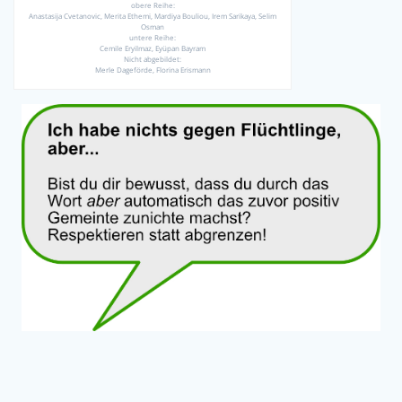
obere Reihe:
Anastasija Cvetanovic, Merita Ethemi, Mardiya Bouliou, Irem Sarikaya, Selim
Osman
untere Reihe:
Cemile Eryilmaz, Eyüpan Bayram
Nicht abgebildet:
Merle Dageförde, Florina Erismann