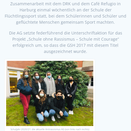
Zusammenarbeit mit dem DRK und dem Café Refugio in
Harburg einmal wöchentlich an der Schule der
Flüchtlingssport statt, bei dem Schülerinnen und Schüler und
geflüchtete Menschen gemeinsam Sport machten.
Die AG setzte federführend die Unterschriftaktion für das
Projekt „Schule ohne Rassismus – Schule mit Courage“
erfolgreich um, so dass die GSH 2017 mit diesem Titel
ausgezeichnet wurde.
Schuljahr 2020/21: die aktuelle Antirassismus AG (von links nach rechts)