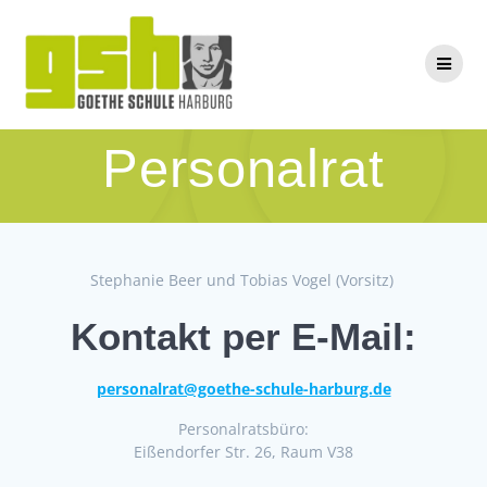
Zum
Inhalt
springen
Personalrat
Stephanie Beer und Tobias Vogel (Vorsitz)
Kontakt per E-Mail:
personalrat@goethe-schule-harburg.de
Personalratsbüro:
Eißendorfer Str. 26, Raum V38