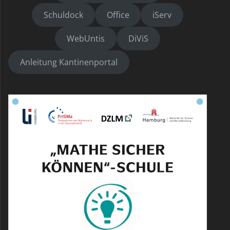
Schuldock
Office
iServ
WebUntis
DiViS
Anleitung Kantinenportal