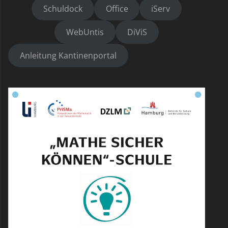
Schuldock
Office
iServ
WebUntis
DiViS
Anleitung Kantinenportal